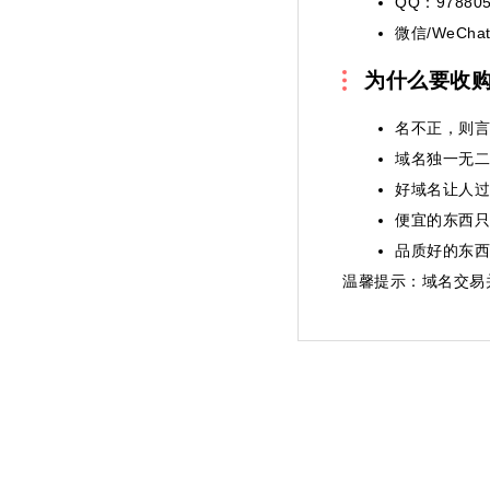
QQ：978805
微信/WeChat
为什么要收
名不正，则言
域名独一无二
好域名让人过
便宜的东西只
品质好的东西
温馨提示
：域名交易